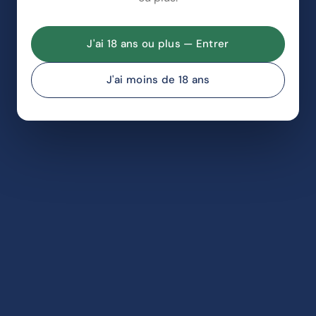
J'ai 18 ans ou plus — Entrer
J'ai moins de 18 ans
OFFRE DE BIENVENUE
-10% sur votre première
commande
Rejoignez la communauté Renact et recevez votre
code de réduction par email.
ADRESSE EMAIL
RECEVOIR MON CODE
En vous inscrivant, vous acceptez de recevoir nos emails.
Désinscription à tout moment.